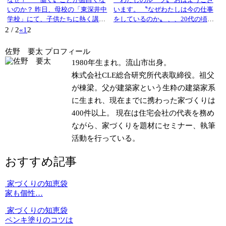
いのか？ 昨日、母校の「東深井中
います。 〝なぜわたしは今の仕事
学校」にて、子供たちに熱く講演
をしているのか〟 、、20代の頃に
してきました。 〝建築で働くとい
は、ほんとうに考えていました。
2 / 2
«
1
2
うこととは？〟について、、、 こ
学ばなければならないことは、多
どもたちの反応は、、、 みんな目
いし、たくさんの人を使うなんて
佐野 要太 プロフィール
がキラキラ！ でした。よく分から
したことないし、、 ほんとうに考
1980年生まれ。流山市出身。
ないけど楽しかった！と言っても
えました。 しかも、わたしは18歳
株式会社CLE総合研究所代表取締役。祖父
らえて感動しました笑 企画…
から、22歳まで…
が棟梁。父が建築家という生粋の建築家系
に生まれ、現在までに携わった家づくりは
400件以上。 現在は住宅会社の代表を務め
ながら、家づくりを題材にセミナー、執筆
活動を行っている。
おすすめ記事
家づくりの知恵袋
家も個性…
家づくりの知恵袋
ペンキ塗りのコツは